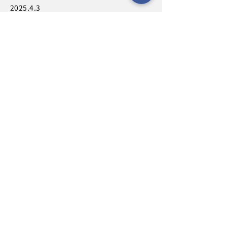
2025.4.3
ストレージと PostgreSQL 互換のデータベ
ース（例：Amazon Aurora PostgreSQL）
間でシームレスにデータを転送できるよう
になりました。
さらに、adpy Python パッケージを使え
ば、PostgreSQL のテーブル行を直接操作
する関数を定義することができます。ETL
パイプラインやカスタムデータ処理ロジッ
クに最適です。
​ADP Tech Guide